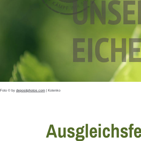
Foto © by
depositphotos.com
| Kotenko
Ausgleichsf