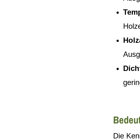
Temp
Holz
Holz
Ausg
Dich
geri
Bedeu
Die Kenn