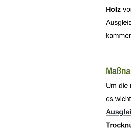
Holz
von
Ausglei
kommen
Maßnah
Um die 
es wich
Ausglei
Trockn